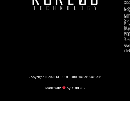
Ver
Ana
+90
Sis
Bil
+90
Bul
Gö
inf
Yön
RF
Büy
IT
Eri
Meş
Dan
Kon
Odu
Sis
Yaz
Gel
Gö
Ele
Copyright © 2026 KORLOG Tüm Hakları Saklıdır.
Made with
by KORLOG